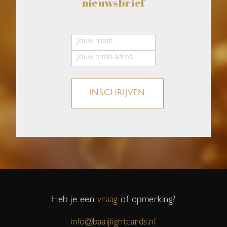
nieuwsbrief
INSCHRIJVEN
Heb je een
vraag
of opmerking?
info@baaijlightcards.nl